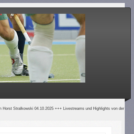
wski 04.10.2025 +++ Livestreams und Highlights von der Bundesliga und unt