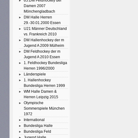
65.DM Feldhockey der
Damen 2007
Mönchengladbach
DM Halle Herren
29.-30.01.2000 Essen
U21 Männer Deutschland
vs. Frankreich 2010
DM Hallenhockey der m
Jugend A 2009 Mülheim
DM Feldhockey der m
Jugend A 2010 Essen
1. Feldhockey Bundesliga
Herren 1996/2000
Länderspiele
1. Hallenhockey
Bundesliga Herren 1999
WM Halle Damen &
Herren Leipzig 2015
Olympische
Sommerspiele München
1972
International
Bundesliga Halle
Bundesliga Feld
Jugend Halle