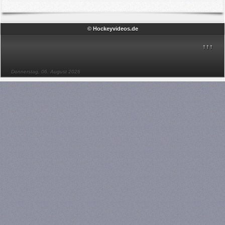
© Hockeyvideos.de
↑↑↑
Donnerstag, 06. August 2026