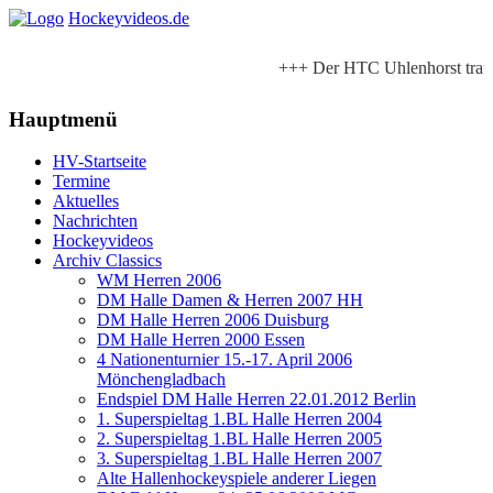
Hockeyvideos.de
+++ Der HTC Uhlenhorst trauer
+++ Livestreams und Highlight
Hauptmenü
Liegen bei www.hockeyvi
HV-Startseite
Termine
www.mettmann-t
Aktuelles
Nachrichten
Hockeyvideos
Archiv Classics
WM Herren 2006
DM Halle Damen & Herren 2007 HH
DM Halle Herren 2006 Duisburg
DM Halle Herren 2000 Essen
4 Nationenturnier 15.-17. April 2006
Mönchengladbach
Endspiel DM Halle Herren 22.01.2012 Berlin
1. Superspieltag 1.BL Halle Herren 2004
2. Superspieltag 1.BL Halle Herren 2005
3. Superspieltag 1.BL Halle Herren 2007
Alte Hallenhockeyspiele anderer Liegen