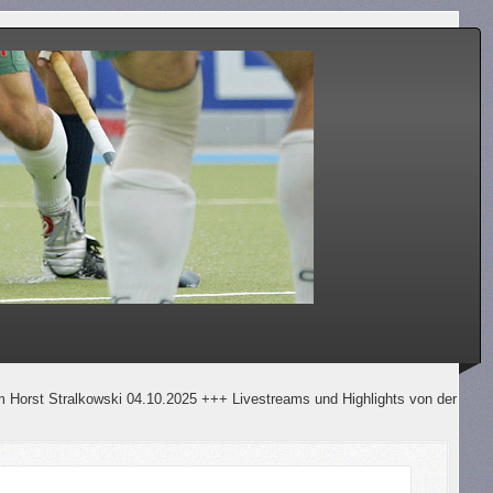
lkowski 04.10.2025 +++ Livestreams und Highlights von der Bundesliga und 