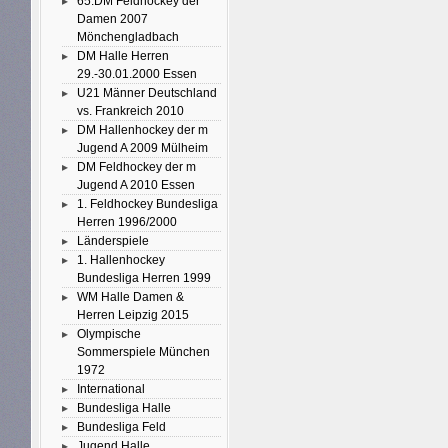
65.DM Feldhockey der
Damen 2007
Mönchengladbach
DM Halle Herren
29.-30.01.2000 Essen
U21 Männer Deutschland
vs. Frankreich 2010
DM Hallenhockey der m
Jugend A 2009 Mülheim
DM Feldhockey der m
Jugend A 2010 Essen
1. Feldhockey Bundesliga
Herren 1996/2000
Länderspiele
1. Hallenhockey
Bundesliga Herren 1999
WM Halle Damen &
Herren Leipzig 2015
Olympische
Sommerspiele München
1972
International
Bundesliga Halle
Bundesliga Feld
Jugend Halle