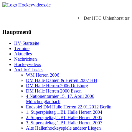
Hockeyvideos.de
+++ Der HTC Uhlenhorst trauer
+++ Livestreams und Highlight
Hauptmenü
Liegen bei www.hockeyvi
HV-Startseite
Termine
www.mettmann-
Aktuelles
Nachrichten
Hockeyvideos
Archiv Classics
WM Herren 2006
DM Halle Damen & Herren 2007 HH
DM Halle Herren 2006 Duisburg
DM Halle Herren 2000 Essen
4 Nationenturnier 15.-17. April 2006
Mönchengladbach
Endspiel DM Halle Herren 22.01.2012 Berlin
1. Superspieltag 1.BL Halle Herren 2004
2. Superspieltag 1.BL Halle Herren 2005
3. Superspieltag 1.BL Halle Herren 2007
Alte Hallenhockeyspiele anderer Liegen