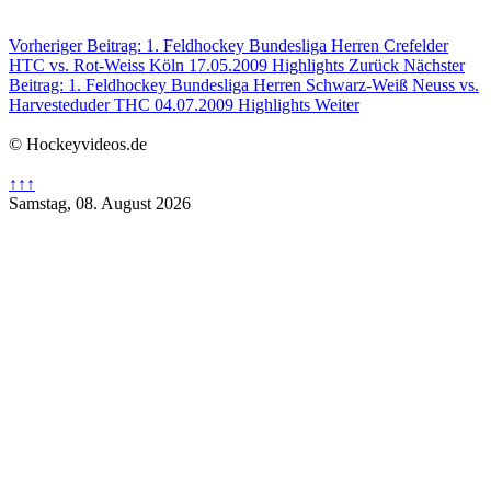
Vorheriger Beitrag: 1. Feldhockey Bundesliga Herren Crefelder
HTC vs. Rot-Weiss Köln 17.05.2009 Highlights
Zurück
Nächster
Beitrag: 1. Feldhockey Bundesliga Herren Schwarz-Weiß Neuss vs.
Harvesteduder THC 04.07.2009 Highlights
Weiter
© Hockeyvideos.de
↑↑↑
Samstag, 08. August 2026