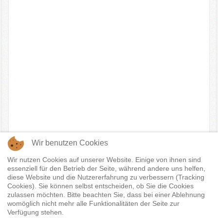
Wir benutzen Cookies
Vorheriger Beitrag: 1. Feldhockey Bundesliga Herren HTC
Uhlenhorst Mülheim vs. Crefelder HTC 20.10.2007 Highlights
Wir nutzen Cookies auf unserer Website. Einige von ihnen sind
Zurück
essenziell für den Betrieb der Seite, während andere uns helfen,
Nächster Beitrag: 1. Feldhockey Bundesliga Herren Saison
diese Website und die Nutzererfahrung zu verbessern (Tracking
2007-08
Weiter
Cookies). Sie können selbst entscheiden, ob Sie die Cookies
zulassen möchten. Bitte beachten Sie, dass bei einer Ablehnung
womöglich nicht mehr alle Funktionalitäten der Seite zur
Verfügung stehen.