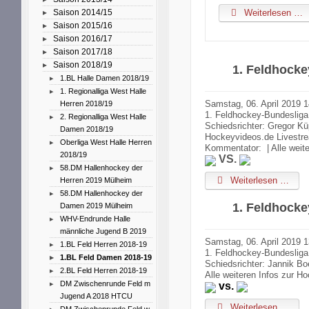
Weiterlesen …
Saison 2014/15
Saison 2015/16
Saison 2016/17
Saison 2017/18
Saison 2018/19
1. Feldhock
1.BL Halle Damen 2018/19
1. Regionalliga West Halle
Samstag, 06. April 2019 1
Herren 2018/19
1. Feldhockey-Bundesliga
2. Regionalliga West Halle
Schiedsrichter: Gregor Kü
Damen 2018/19
Hockeyvideos.de Livestr
Oberliga West Halle Herren
Kommentator: | Alle weit
2018/19
VS.
58.DM Hallenhockey der
Weiterlesen …
Herren 2019 Mülheim
58.DM Hallenhockey der
1. Feldhock
Damen 2019 Mülheim
WHV-Endrunde Halle
männliche Jugend B 2019
Samstag, 06. April 2019 
1.BL Feld Herren 2018-19
1. Feldhockey-Bundeslig
1.BL Feld Damen 2018-19
Schiedsrichter: Jannik B
2.BL Feld Herren 2018-19
Alle weiteren Infos zur 
DM Zwischenrunde Feld m
vs.
Jugend A 2018 HTCU
Weiterlesen …