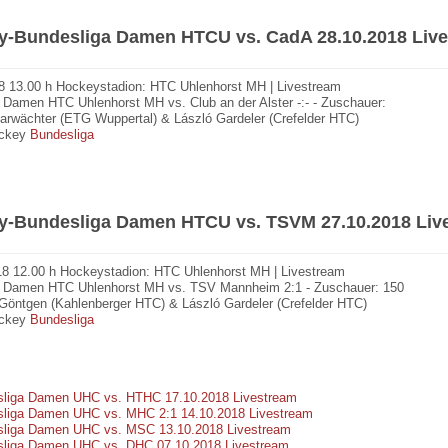
ey-Bundesliga Damen HTCU vs. CadA 28.10.2018 Liv
8 13.00 h Hockeystadion: HTC Uhlenhorst MH | Livestream
 Damen HTC Uhlenhorst MH vs. Club an der Alster -:- - Zuschauer:
harwächter (ETG Wuppertal) & László Gardeler (Crefelder HTC)
Hockey
Bundesliga
ey-Bundesliga Damen HTCU vs. TSVM 27.10.2018 Liv
8 12.00 h Hockeystadion: HTC Uhlenhorst MH | Livestream
a Damen HTC Uhlenhorst MH vs. TSV Mannheim 2:1 - Zuschauer: 150
 Göntgen (Kahlenberger HTC) & László Gardeler (Crefelder HTC)
Hockey
Bundesliga
sliga Damen UHC vs. HTHC 17.10.2018 Livestream
sliga Damen UHC vs. MHC 2:1 14.10.2018 Livestream
sliga Damen UHC vs. MSC 13.10.2018 Livestream
sliga Damen UHC vs. DHC 07.10.2018 Livestream