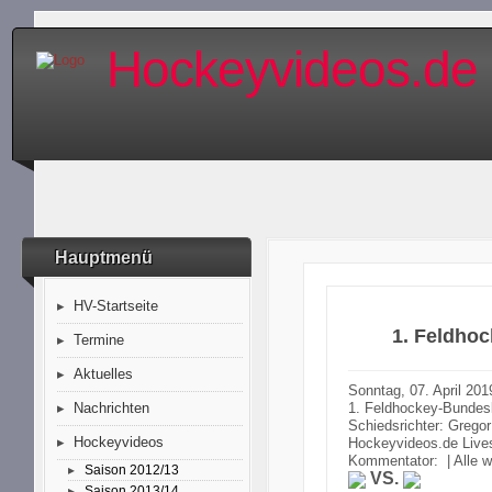
Hockeyvideos.de
Hauptmenü
HV-Startseite
1. Feldho
Termine
Aktuelles
Sonntag, 07. April 20
1. Feldhockey-Bundes
Nachrichten
Schiedsrichter: Grego
Hockeyvideos
Hockeyvideos.de Live
Kommentator: | Alle w
Saison 2012/13
VS.
Saison 2013/14