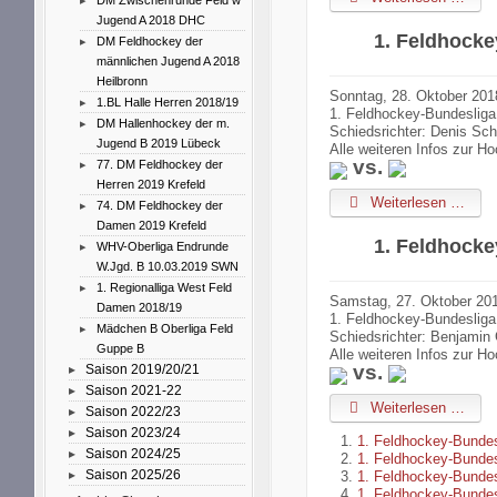
DM Zwischenrunde Feld w
Jugend A 2018 DHC
1. Feldhock
DM Feldhockey der
männlichen Jugend A 2018
Heilbronn
Sonntag, 28. Oktober 201
1.BL Halle Herren 2018/19
1. Feldhockey-Bundesliga
DM Hallenhockey der m.
Schiedsrichter: Denis Sc
Jugend B 2019 Lübeck
Alle weiteren Infos zur 
vs.
77. DM Feldhockey der
Herren 2019 Krefeld
Weiterlesen …
74. DM Feldhockey der
Damen 2019 Krefeld
1. Feldhock
WHV-Oberliga Endrunde
W.Jgd. B 10.03.2019 SWN
1. Regionalliga West Feld
Samstag, 27. Oktober 201
Damen 2018/19
1. Feldhockey-Bundeslig
Mädchen B Oberliga Feld
Schiedsrichter: Benjamin
Guppe B
Alle weiteren Infos zur 
vs.
Saison 2019/20/21
Saison 2021-22
Weiterlesen …
Saison 2022/23
Saison 2023/24
1. Feldhockey-Bunde
Saison 2024/25
1. Feldhockey-Bunde
Saison 2025/26
1. Feldhockey-Bunde
1. Feldhockey-Bunde