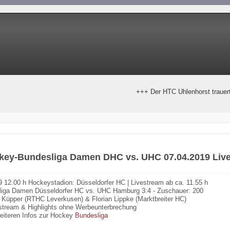
+++ Der HTC Uhlenhorst trauert um Hor
ckey-Bundesliga Damen DHC vs. UHC 07.04.2019 Liv
19 12.00 h Hockeystadion: Düsseldorfer HC | Livestream ab ca. 11.55 h
liga Damen Düsseldorfer HC vs. UHC Hamburg 3:4 - Zuschauer: 200
r Küpper (RTHC Leverkusen) & Florian Lippke (Marktbreiter HC)
stream & Highlights ohne Werbeunterbrechung
eiteren Infos zur Hockey
Bundesliga