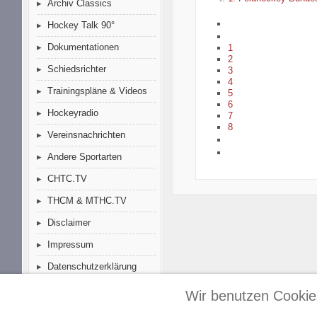
Archiv Classics
Hockey Talk 90°
Dokumentationen
1
2
Schiedsrichter
3
4
Trainingspläne & Videos
5
6
Hockeyradio
7
8
Vereinsnachrichten
Andere Sportarten
CHTC.TV
THCM & MTHC.TV
Disclaimer
Impressum
Datenschutzerklärung
Wir benutzen Cookie