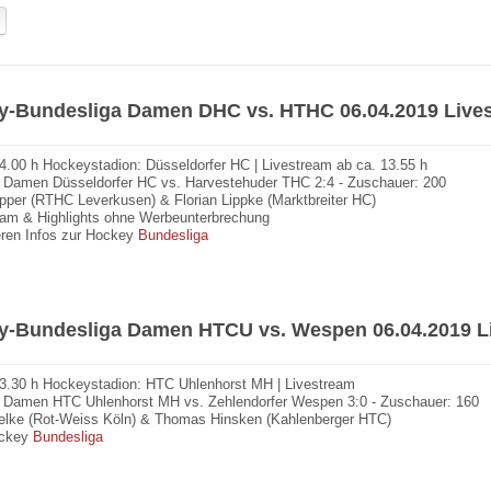
ey-Bundesliga Damen DHC vs. HTHC 06.04.2019 Live
4.00 h Hockeystadion: Düsseldorfer HC | Livestream ab ca. 13.55 h
 Damen Düsseldorfer HC vs. Harvestehuder THC 2:4 - Zuschauer: 200
pper (RTHC Leverkusen) & Florian Lippke (Marktbreiter HC)
eam & Highlights ohne Werbeunterbrechung
eren Infos zur Hockey
Bundesliga
ey-Bundesliga Damen HTCU vs. Wespen 06.04.2019 L
13.30 h Hockeystadion: HTC Uhlenhorst MH | Livestream
a Damen HTC Uhlenhorst MH vs. Zehlendorfer Wespen 3:0 - Zuschauer: 160
oelke (Rot-Weiss Köln) & Thomas Hinsken (Kahlenberger HTC)
Hockey
Bundesliga