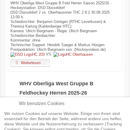
WHV Oberliga West Gruppe B Feld Herren Saison 2025/26 -
Hockeystadion: DSD Düsseldorf
DSD Düsseldorf 2 vs. Oberhausener THC 2 8:2 30.08.2025
13.00 h.
Schiedsrichter: Benjamin Göntgen (RTHC Leverkusen) &
Theresa Kartzig (Kahlenberger HTC)
Kamera: Ulrich Bergmann - Regie: Ulrich Bergmann
Schiedsrichter Beobachter:
Kommentar: ohne
Technischer Support: Hendrik Saeger & Markus Hüsgen
Postpoduktion: Ulrich Bergmann sen. (Hockeyvideos.de)
VS.
Weiterlesen …
WHV Oberliga West Gruppe B
Feldhockey Herren 2025-26
Wir benutzen Cookies
www.hockeyvideos.de & www.mettmann-tv.de
WHV Oberliga West Gruppe B Herren Saison 2025/26 Livestream &
Wir nutzen Cookies auf unserer Website. Einige von ihnen sind
Highlights
essenziell für den Betrieb der Seite, während andere uns helfen,
diese Website und die Nutzererfahrung zu verbessern (Tracking
Hier geht es zur WHV Oberliga West Gruppe B Herren
Cookies). Sie können selbst entscheiden, ob Sie die Cookies