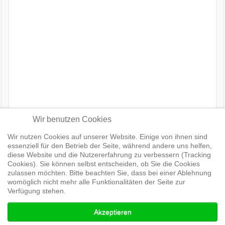
Wir benutzen Cookies
Vorheriger Beitrag: Techniken im Internationalen
Wir nutzen Cookies auf unserer Website. Einige von ihnen sind
Spitzenhockey der Herren
Zurück
essenziell für den Betrieb der Seite, während andere uns helfen,
Nächster Beitrag: Olympiade Sydney 2000 Spielbeobachtung
diese Website und die Nutzererfahrung zu verbessern (Tracking
Australien
Weiter
Cookies). Sie können selbst entscheiden, ob Sie die Cookies
zulassen möchten. Bitte beachten Sie, dass bei einer Ablehnung
womöglich nicht mehr alle Funktionalitäten der Seite zur
Verfügung stehen.
© Hockeyvideos.de
Akzeptieren
↑↑↑