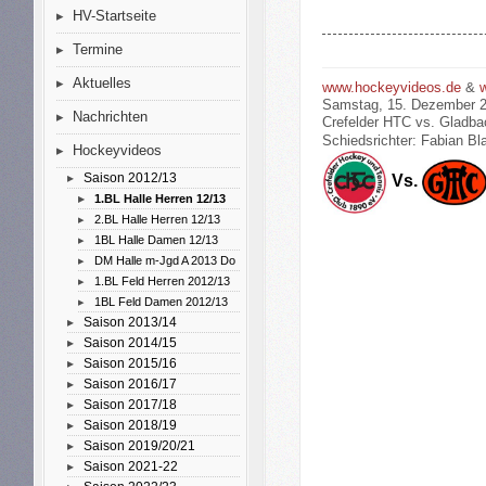
HV-Startseite
Termine
Aktuelles
www.hockeyvideos.de
&
Samstag, 15. Dezember 2
Nachrichten
Crefelder HTC vs. Gladba
Schiedsrichter: Fabian B
Hockeyvideos
Saison 2012/13
Vs.
1.BL Halle Herren 12/13
2.BL Halle Herren 12/13
1BL Halle Damen 12/13
DM Halle m-Jgd A 2013 Do
1.BL Feld Herren 2012/13
1BL Feld Damen 2012/13
Saison 2013/14
Saison 2014/15
Saison 2015/16
Saison 2016/17
Saison 2017/18
Saison 2018/19
Saison 2019/20/21
Saison 2021-22