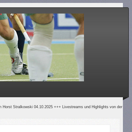
kowski 04.10.2025 +++ Livestreams und Highlights von der Bundesliga und u